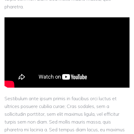
pharetra.
Sestibulum ante ipsum primis in faucibus orci luctus et
ultrices posuere cubilia curae; Cras sodales, sem a
sollicitudin porttitor, sem elit maximus ligula, vel efficitur
turpis sem non diam. Sed mollis mauris massa, quis
pharetra mi lacinia a. Sed tempus diam lacus, eu maximus